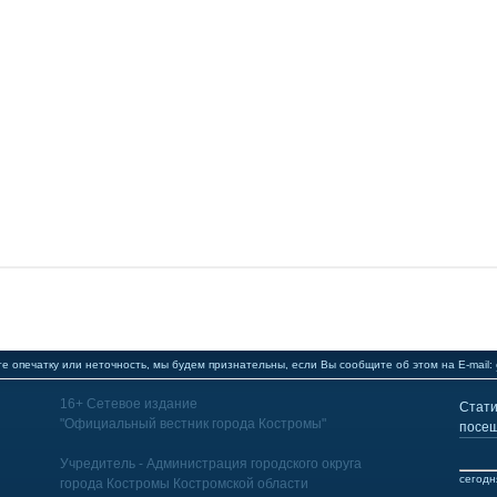
е опечатку или неточность, мы будем признательны, если Вы сообщите об этом на E-mail:
16+ Сетевое издание
Стати
"Официальный вестник города Костромы"
посещ
Учредитель - Администрация городского округа
сегодн
города Костромы Костромской области