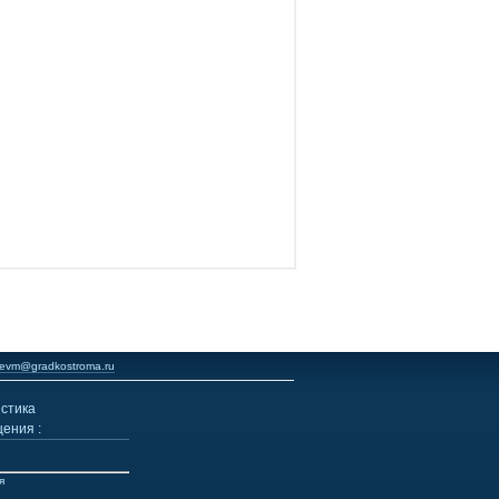
evm@gradkostroma.ru
стика
ения :
я