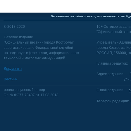
Вы заметили на сайте опечатку или неточность, мы буд
© 2018-2026
16+ Сетевое издани
"Официальный вестн
Сетевое издание
"Официальный вестник города Костромы"
Учредитель - Админи
зарегистрировано Федеральной службой
города Костромы Ко
по надзору в сфере связи, информационных
РОССИЯ, 156000, го
техноогий и массовых коммуникаций
Главный редактор: 
Документы
Адрес редакции: Р
Вестник
улица Голуб
регистрационный номер
E-mail редакции:
a
Эл № ФС77-73497 от 17.08.2018
Телефон редакции: