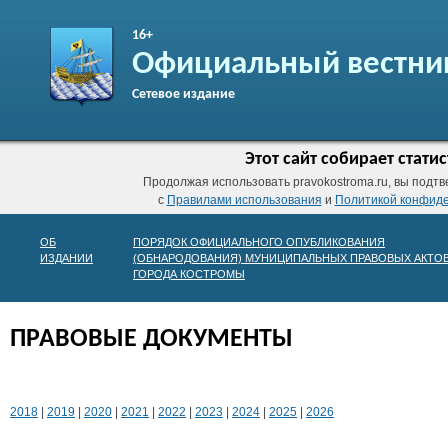
16+
Официальный вестни
Сетевое издание
Этот сайт собирает стат
Продолжая использовать pravokostroma.ru, вы подтв
с
Правилами использования
и
Политикой конфид
ОБ
ПОРЯДОК ОФИЦИАЛЬНОГО ОПУБЛИКОВАНИЯ
ИЗДАНИИ
(ОБНАРОДОВАНИЯ) МУНИЦИПАЛЬНЫХ ПРАВОВЫХ АКТО
ГОРОДА КОСТРОМЫ
ПРАВОВЫЕ ДОКУМЕНТЫ
2018
|
2019
|
2020
|
2021
|
2022
|
2023
|
2024
|
2025
|
2026