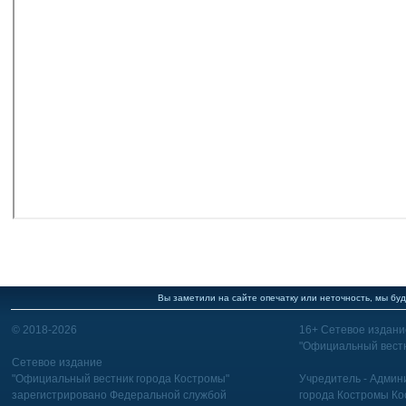
Вы заметили на сайте опечатку или неточность, мы буд
© 2018-2026
16+ Сетевое издани
"Официальный вестн
Сетевое издание
"Официальный вестник города Костромы"
Учредитель - Админи
зарегистрировано Федеральной службой
города Костромы Ко