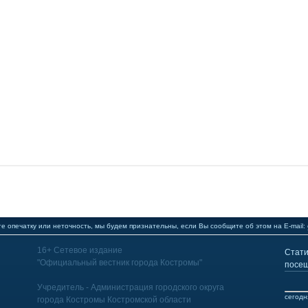
е опечатку или неточность, мы будем признательны, если Вы сообщите об этом на E-mail:
16+ Сетевое издание
Стати
"Официальный вестник города Костромы"
посещ
Учредитель - Администрация городского округа
сегодн
города Костромы Костромской области