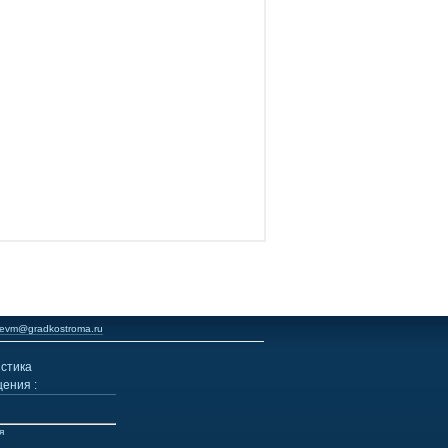
evm@gradkostroma.ru
стика
ения :
я