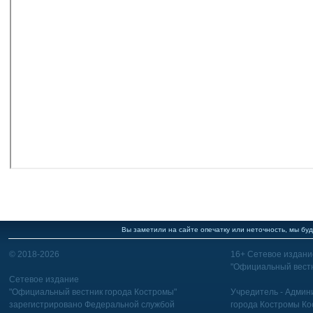
Вы заметили на сайте опечатку или неточность, мы буд
© 2018-2026
16+ Сетевое издани
"Официальный вестн
Сетевое издание
"Официальный вестник города Костромы"
Учредитель - Админи
зарегистрировано Федеральной службой
города Костромы Ко