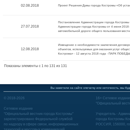
02.08.2018
Проект Решения Думы города Костромы «Об устан
Постановление Администрации города Костромы 
27.07.2018
Администрации города Костромы от 4 июня 2018
автомобильной дороге общего пользования местн
Извещение о необходимости заключения договор
12.08.2018
объектов, используемых для оказания услуг общес
Кострома» - 12 августа 2018 года - ПАРК ПОБЕД
Показаны элементы c 1 по 131 из 131
Вы заметили на сайте опечатку или неточность, мы буд
© 2018-2026
16+ Сетевое издани
"Официальный вестн
Сетевое издание
"Официальный вестник города Костромы"
Учредитель - Админи
зарегистрировано Федеральной службой
города Костромы Ко
по надзору в сфере связи, информационных
РОССИЯ, 156000, го
техноогий и массовых коммуникаций